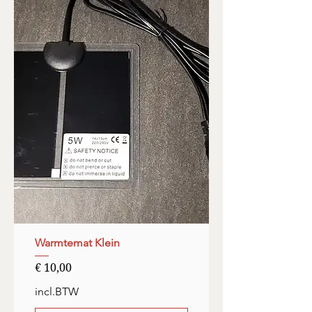
Warmtemat Klein
Prijs
€ 10,00
incl.BTW