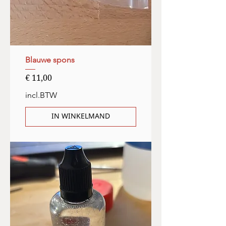
Blauwe spons
Prijs
€ 11,00
incl.BTW
IN WINKELMAND