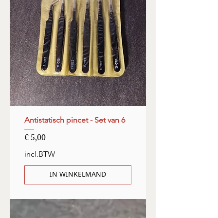
Antistatisch pincet - Set van 6
Prijs
€ 5,00
incl.BTW
IN WINKELMAND