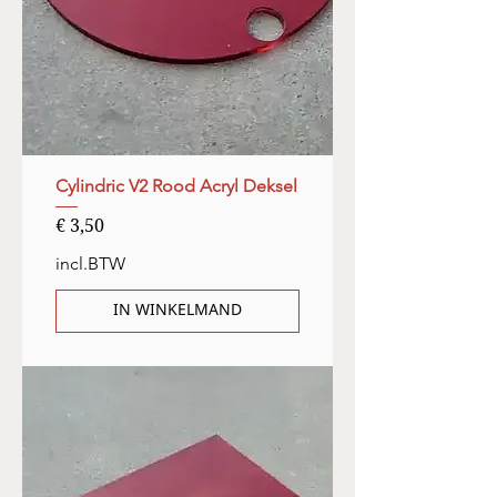
Cylindric V2 Rood Acryl Deksel
Prijs
€ 3,50
incl.BTW
IN WINKELMAND