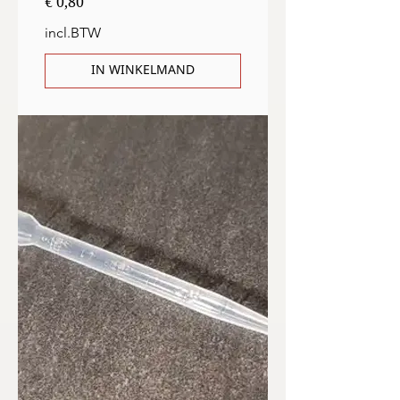
Prijs
€ 0,80
incl.BTW
IN WINKELMAND