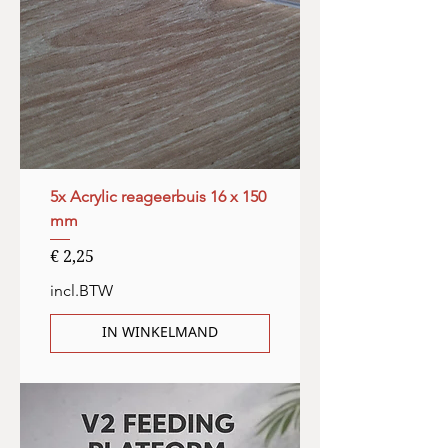
5x Acrylic reageerbuis 16 x 150
mm
Prijs
€ 2,25
incl.BTW
IN WINKELMAND