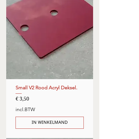
Small V2 Rood Acryl Deksel.
Prijs
€ 3,50
incl.BTW
IN WINKELMAND