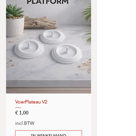
VoerPlateau V2
Prijs
€ 1,00
incl.BTW