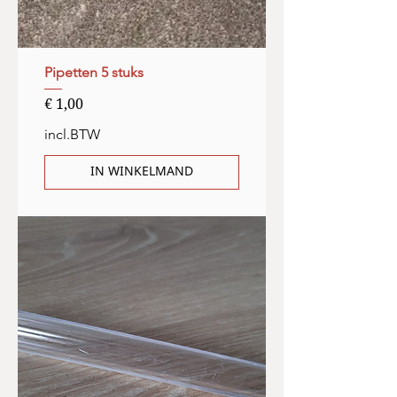
Pipetten 5 stuks
Prijs
€ 1,00
incl.BTW
IN WINKELMAND