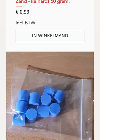
Zand - keihard! 50 gram.
Prijs
€ 0,99
incl.BTW
IN WINKELMAND