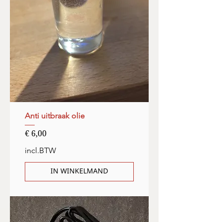
Anti uitbraak olie
Prijs
€ 6,00
incl.BTW
IN WINKELMAND