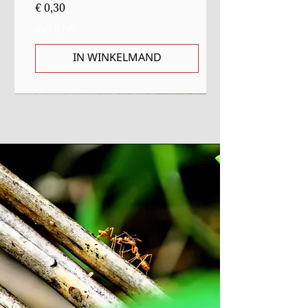
Prijs
€ 0,30
incl.BTW
IN WINKELMAND
Sale
Starter
Starter
Uitverkocht
Uitverkocht