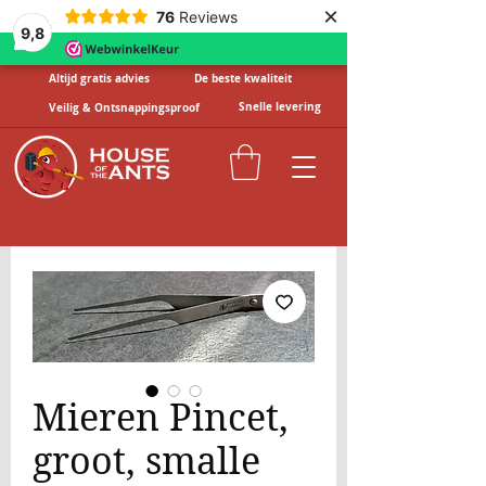
×
76
Reviews
9,8
Altijd gratis advies
De beste kwaliteit
Snelle levering
Veilig & Ontsnappingsproof
Mieren Pincet,
groot, smalle