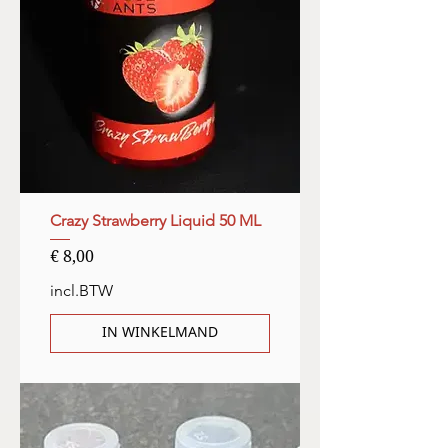
Crazy Strawberry Liquid 50 ML
Prijs
€ 8,00
incl.BTW
IN WINKELMAND