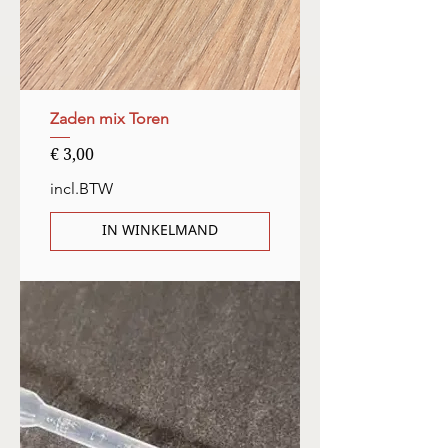
Zaden mix Toren
Prijs
€ 3,00
incl.BTW
IN WINKELMAND