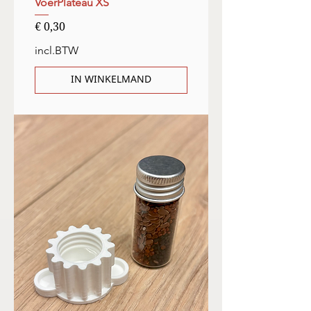
VoerPlateau XS
Prijs
€ 0,30
incl.BTW
IN WINKELMAND