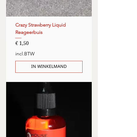
Crazy Strawberry Liquid
Reageerbuis
Prijs
€ 1,50
incl.BTW
IN WINKELMAND