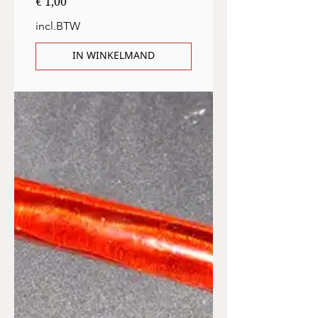
Prijs
€ 1,00
incl.BTW
IN WINKELMAND