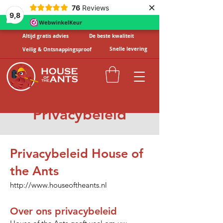
×
76
Reviews
9,8
Altijd gratis advies
De beste kwaliteit
Snelle levering
Veilig & Ontsnappingsproof
Privacybeleid
Privacybeleid House of
the Ants
http://www.houseoftheants.nl
Over ons privacybeleid