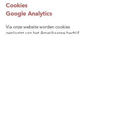
Cookies
Google Analytics
Via onze website worden cookies
geplaatst van het Amerikaanse bedrijf
Google, als deel van de “Analytics”-
dienst. Wij gebruiken deze dienst om bij
te houden en rapportages te krijgen over
hoe bezoekers de website gebruiken.
Deze verwerker is mogelijk verplicht op
grond van geldende wet- en regelgeving
inzage te geven in deze gegevens. Wij
hebben Google niet toegestaan de
verkregen analytics-informatie te
gebruiken voor andere Google diensten.
Cookies van derde partijen
In het geval dat softwareoplossingen van
derde partijen gebruik maken van cookies
is dit vermeld in deze privacyverklaring.