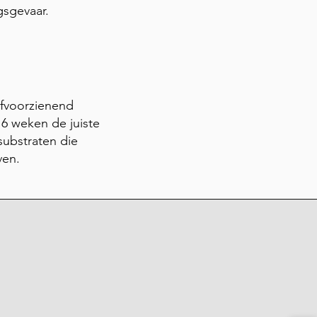
gsgevaar.
lfvoorzienend
6 weken de juiste
substraten die
ven.