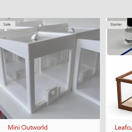
Sale
Starter
Mini Outworld
Snel overzicht
Leafcu