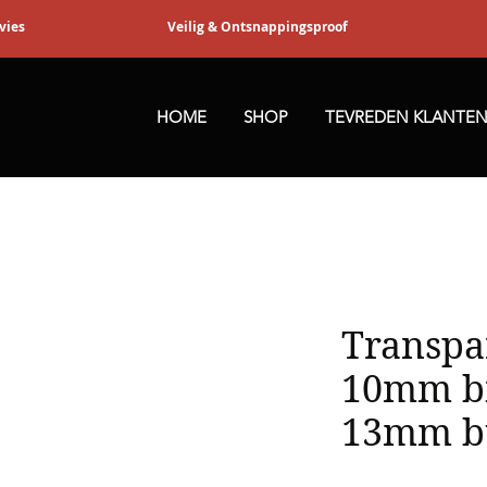
dvies
Veilig & Ontsnappingsproof
HOME
SHOP
TEVREDEN KLANTE
Transpa
10mm bi
13mm b