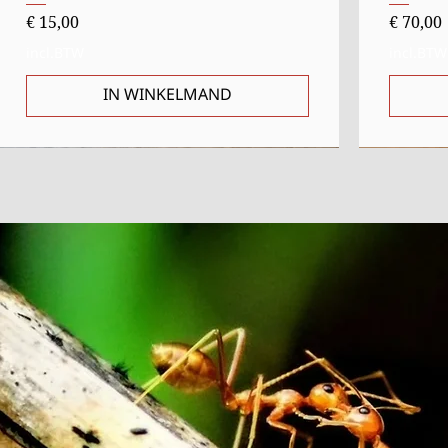
Prijs
Prijs
€ 15,00
€ 70,00
incl.BTW
incl.BTW
IN WINKELMAND
Uitverkocht