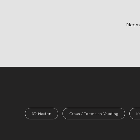
Neem 
3D Nesten
Graan / Torens en Voeding
K