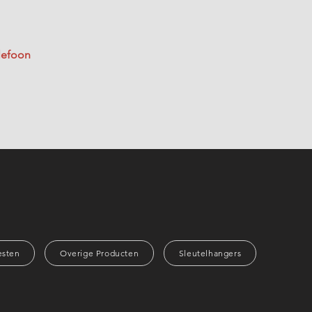
lefoon
esten
Overige Producten
Sleutelhangers