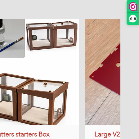
9,8
tters starters Box
Snel overzicht
Large V2 Rood 
Snel ov