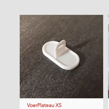
VoerPlateau XS
Snel overzicht