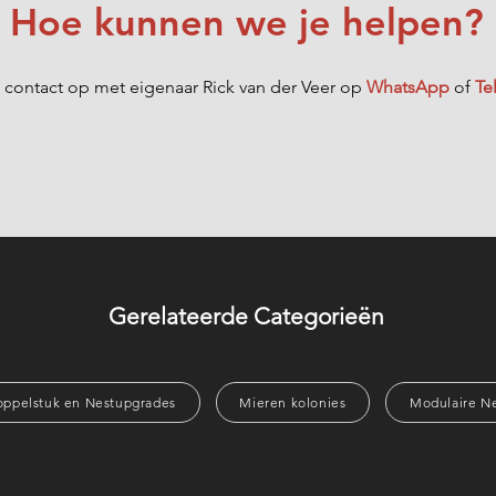
Hoe kunnen we je helpen?
contact op met eigenaar Rick van der Veer op
WhatsApp
of
Te
Gerelateerde Categorieën
oppelstuk en Nestupgrades
Mieren kolonies
Modulaire N