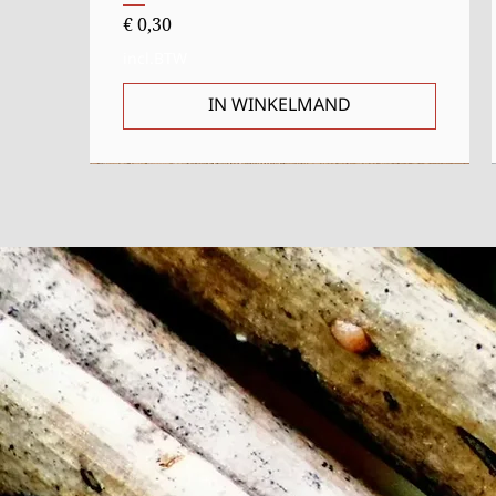
Prijs
€ 0,30
incl.BTW
IN WINKELMAND
Starter
Uitverkocht