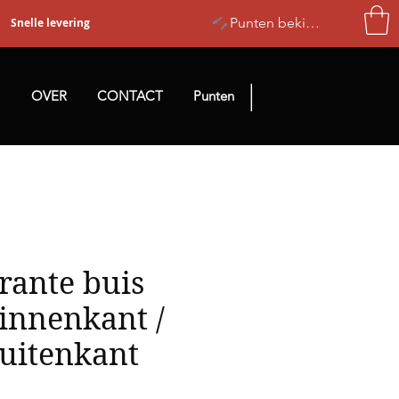
Punten bekijken
Snelle levering
|
N
OVER
CONTACT
Punten
rante buis
nnenkant /
uitenkant