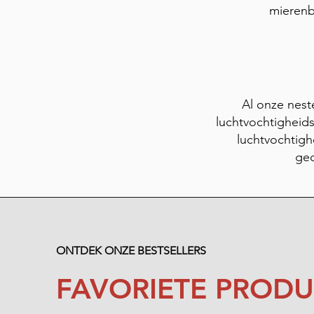
mierenb
Al onze nest
luchtvochtigheid
luchtvochtigh
ged
ONTDEK ONZE BESTSELLERS
FAVORIETE PROD