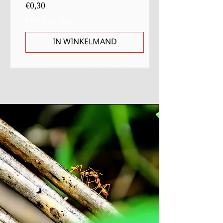
Price
€0,30
BTW Included
IN WINKELMAND
Sale
Starter
Starter
Uitverkocht
Uitverkocht