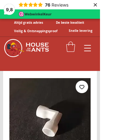
×
76
Reviews
9,8
Altijd gratis advies
De beste kwaliteit
Snelle levering
Veilig & Ontsnappingsproof