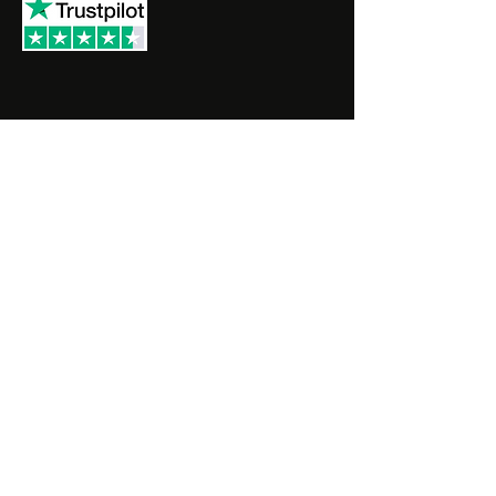
SHOP OP House of the Ants
➔ 3D nesten
➔ Modulaire nesten
➔ Buitenwerelden & complete sets
➔ Drink fonteintjes & voedingen
➔ Mieren kolonies
➔ Upgrade mogelijkheden
➔ Sleutelhangers
➔ Overige producten​