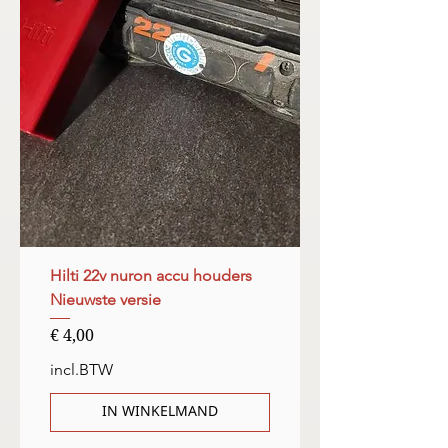
Hilti 22v nuron accu houders
Nieuwste versie
Prijs
€ 4,00
incl.BTW
IN WINKELMAND