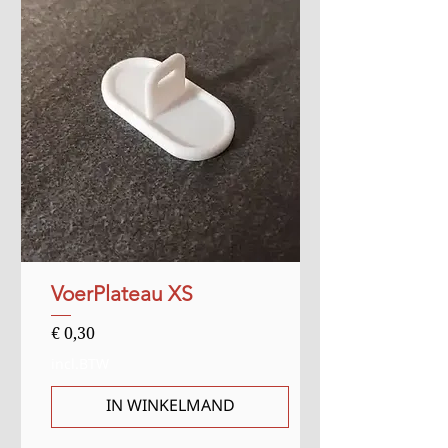
VoerPlateau XS
Prijs
€ 0,30
incl.BTW
IN WINKELMAND