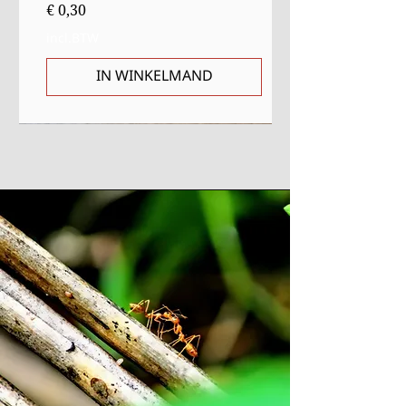
Prijs
€ 0,30
incl.BTW
IN WINKELMAND
Sale
Starter
Starter
Uitverkocht
Uitverkocht