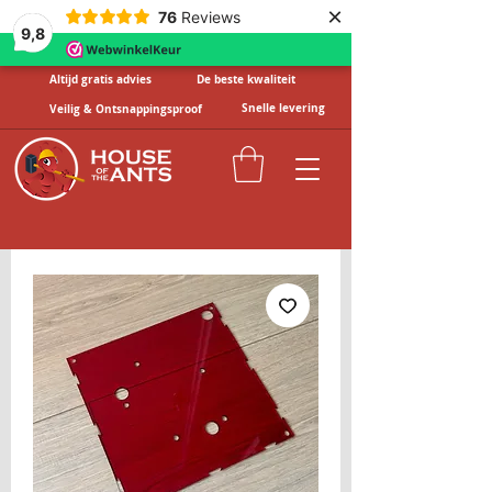
×
76
Reviews
9,8
Altijd gratis advies
De beste kwaliteit
Snelle levering
Veilig & Ontsnappingsproof