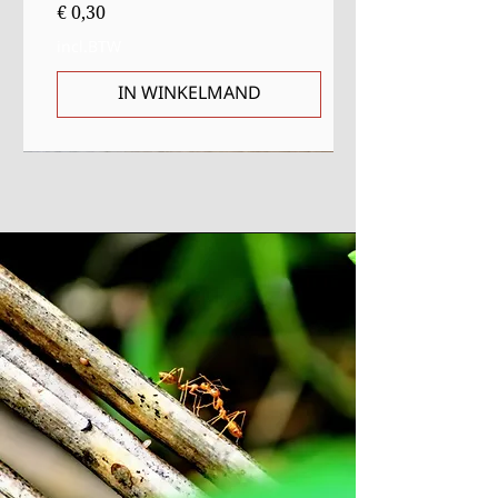
Prijs
€ 0,30
incl.BTW
IN WINKELMAND
Sale
Starter
Starter
Uitverkocht
Uitverkocht