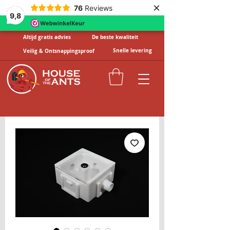
×
76
Reviews
9,8
Altijd gratis advies
De beste kwaliteit
Snelle levering
Veilig & Ontsnappingsproof