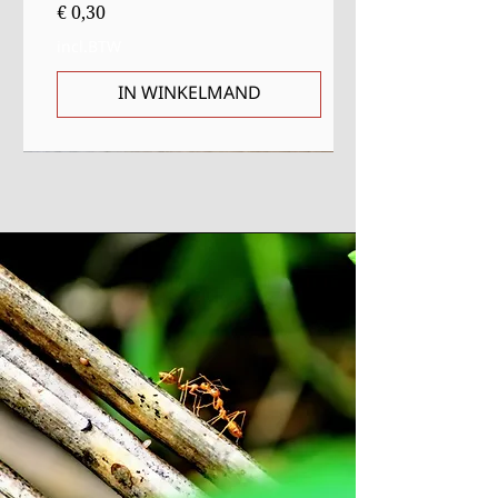
Prijs
€ 0,30
incl.BTW
IN WINKELMAND
Sale
Starter
Starter
Uitverkocht
Uitverkocht