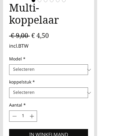
Multi-
koppelaar
Normale
Verkoopprijs
 € 9,00 
€ 4,50
prijs
incl.BTW
Model
*
koppelstuk
*
Aantal
*
IN WINKELMAND