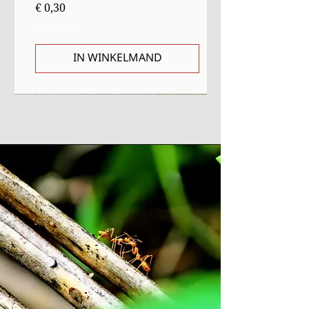
Prijs
€ 0,30
incl.BTW
IN WINKELMAND
Sale
Starter
Starter
Uitverkocht
Uitverkocht