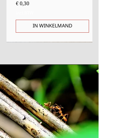
Prijs
€ 0,30
incl.BTW
IN WINKELMAND
Sale
Starter
Starter
Uitverkocht
Uitverkocht