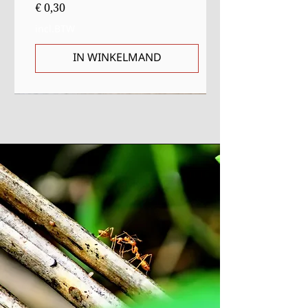
Prijs
€ 0,30
incl.BTW
IN WINKELMAND
Sale
Starter
Starter
Uitverkocht
Uitverkocht