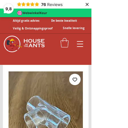
×
76
Reviews
9,8
Altijd gratis advies
De beste kwaliteit
Snelle levering
Veilig & Ontsnappingsproof