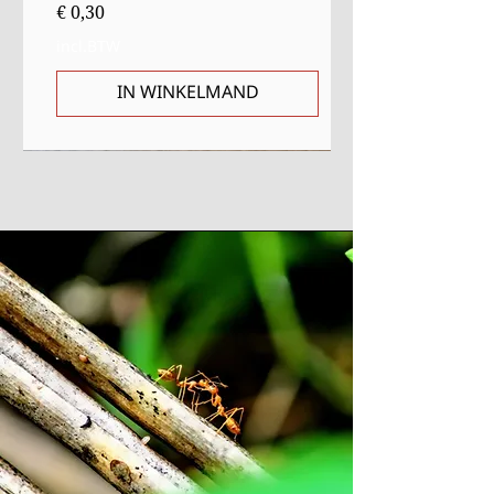
Prijs
€ 0,30
incl.BTW
IN WINKELMAND
Sale
Starter
Starter
Uitverkocht
Uitverkocht