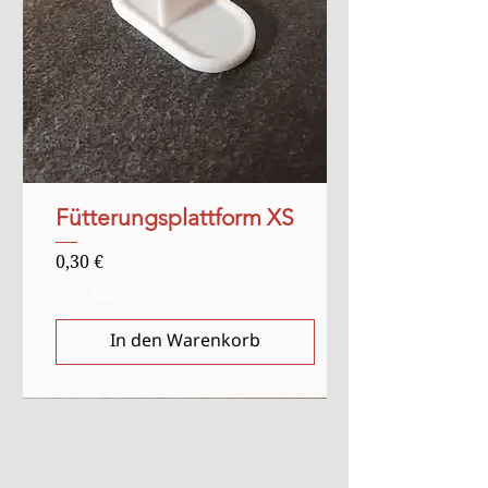
Fütterungsplattform XS
Preis
0,30 €
inkl. MwSt.
In den Warenkorb
Verkauf
Anlasser
Anlasser
Ausverkauft
Ausverkauft