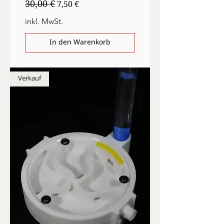
30,00 €
Standardpreis
Sale-Preis
7,50 €
inkl. MwSt.
In den Warenkorb
Verkauf