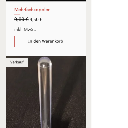
Mehrfachkoppler
9,00 €
Standardpreis
Sale-Preis
4,50 €
inkl. MwSt.
In den Warenkorb
Verkauf