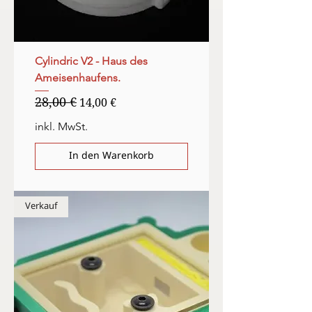
Cylindric V2 - Haus des
Ameisenhaufens.
28,00 €
Standardpreis
Sale-Preis
14,00 €
inkl. MwSt.
In den Warenkorb
Verkauf