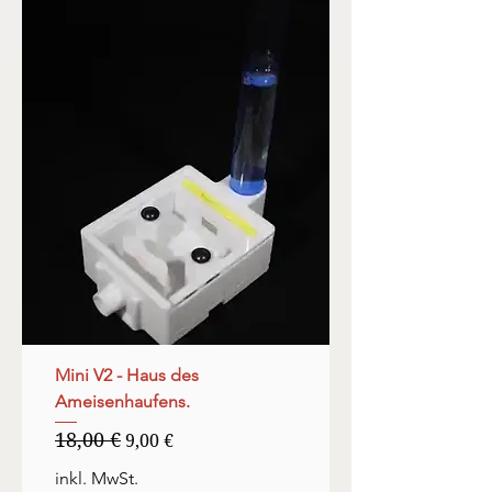
Mini V2 - Haus des
Ameisenhaufens.
18,00 €
Standardpreis
Sale-Preis
9,00 €
inkl. MwSt.