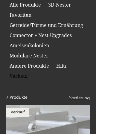
Alle Produkte
3D-Nester
Schreiben Sie uns einfach eine 
Nachricht.
Favoriten
Getreide/Türme und Ernährung
Connector + Nest-Upgrades
Ameisenkolonien
Modulare Nester
Andere Produkte
Hilti
Verkauf
7 Produkte
Sortierung
Verkauf