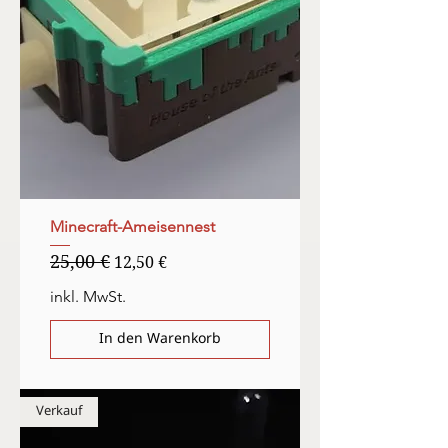
Minecraft-Ameisennest
25,00 €
Standardpreis
Sale-Preis
12,50 €
inkl. MwSt.
In den Warenkorb
Verkauf