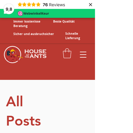
×
76
Reviews
9,8
Immer kostenlose
Beste Qualität
Beratung
Schnelle
Sicher und ausbruchsicher
Lieferung
BLOG
All
Posts