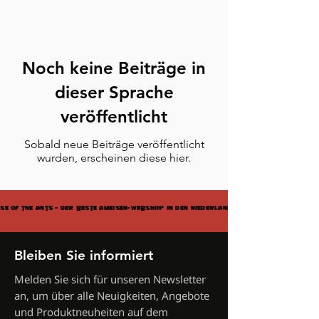
Noch keine Beiträge in
dieser Sprache
veröffentlicht
Sobald neue Beiträge veröffentlicht
wurden, erscheinen diese hier.
SE OF THE ANTS – DER BESTE AMEISEN-WEBSHOP IN DEN NIEDERLANDEN
SE OF THE ANTS – DER BESTE AMEISEN-WEBSHOP IN DEN NIEDERLANDEN
Bleiben Sie informiert
Melden Sie sich für unseren Newsletter
an, um über alle Neuigkeiten, Angebote
und Produktneuheiten auf dem