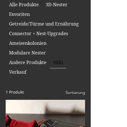
Alle Produkte
3D-Nester
Schreiben Sie uns einfach eine 
Nachricht.
Favoriten
Getreide/Türme und Ernährung
Connector + Nest-Upgrades
Ameisenkolonien
Modulare Nester
Andere Produkte
Hilti
Verkauf
1 Produkt
Sortierung