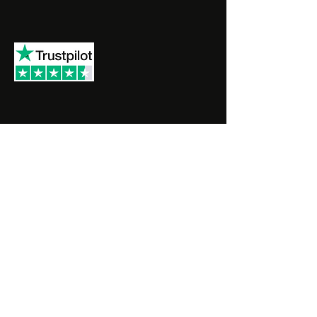
SHOPPEN SIE BEI House of the Ants
➔ 3D-Verschachtelung
➔ Modulare Nester
➔ Äußere Welten & Komplettsets
➔ Trinkbrunnen und Futterstellen
➔ Ameisenkolonien
➔ Upgrade-Optionen
➔ Schlüsselanhänger