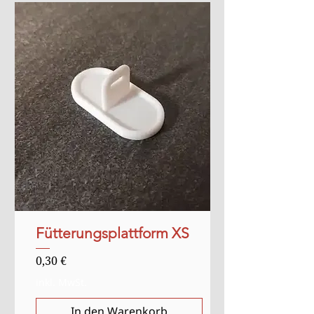
Fütterungsplattform XS
Preis
0,30 €
inkl. MwSt.
In den Warenkorb