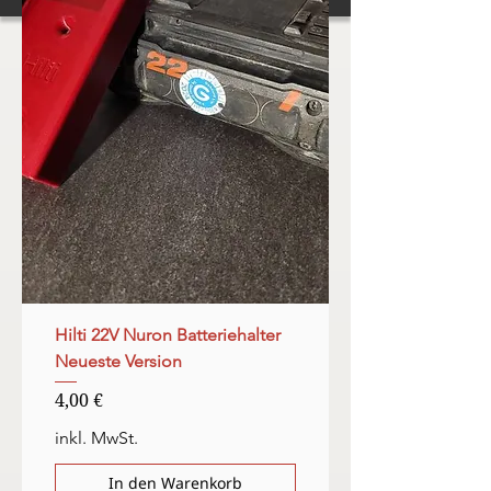
Hilti 22V Nuron Batteriehalter
Neueste Version
Preis
4,00 €
inkl. MwSt.
In den Warenkorb