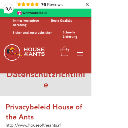
×
76
Reviews
9,8
Immer kostenlose
Beste Qualität
Beratung
Schnelle
Sicher und ausbruchsicher
Lieferung
Datenschutzrichtlini
e
Privacybeleid House of
the Ants
http://www.houseoftheants.nl