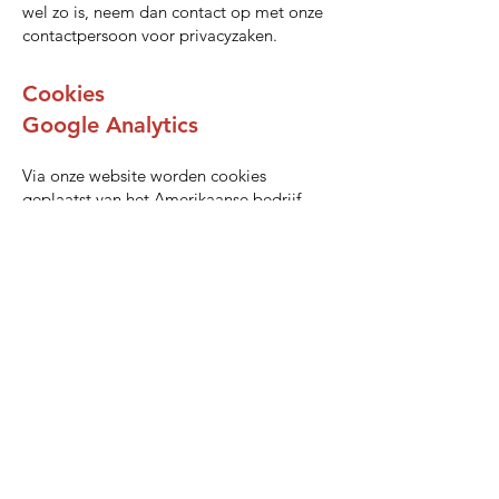
wel zo is, neem dan contact op met onze
contactpersoon voor privacyzaken.
Cookies
Google Analytics
Via onze website worden cookies
geplaatst van het Amerikaanse bedrijf
Google, als deel van de “Analytics”-
dienst. Wij gebruiken deze dienst om bij
te houden en rapportages te krijgen over
hoe bezoekers de website gebruiken.
Deze verwerker is mogelijk verplicht op
grond van geldende wet- en regelgeving
inzage te geven in deze gegevens. Wij
hebben Google niet toegestaan de
verkregen analytics-informatie te
gebruiken voor andere Google diensten.
Cookies van derde partijen