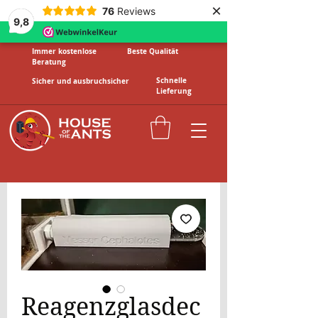
×
76
Reviews
9,8
Immer kostenlose
Beste Qualität
Beratung
Schnelle
Sicher und ausbruchsicher
Lieferung
Reagenzglasdec