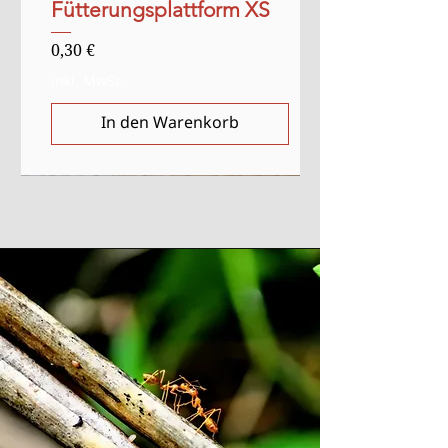
Fütterungsplattform XS
Preis
0,30 €
inkl. MwSt.
In den Warenkorb
Verkauf
Anlasser
Anlasser
Ausverkauft
Ausverkauft