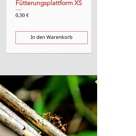
Fütterungsplattform XS
Preis
0,30 €
inkl. MwSt.
In den Warenkorb
Verkauf
Anlasser
Anlasser
Ausverkauft
Ausverkauft