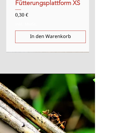
Fütterungsplattform XS
Preis
0,30 €
inkl. MwSt.
In den Warenkorb
Verkauf
Anlasser
Anlasser
Ausverkauft
Ausverkauft