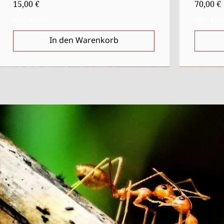
Preis
Preis
15,00 €
70,00 €
inkl. MwSt.
inkl. Mw
In den Warenkorb
Ausverkauft