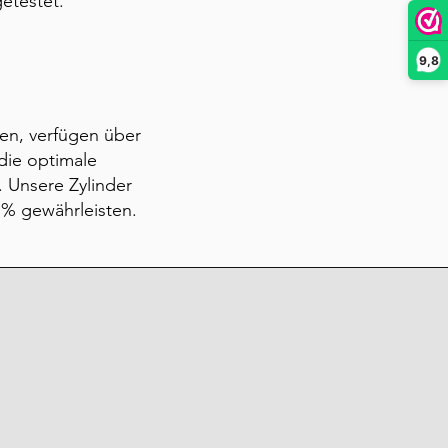
etestet.
9,8
sen, verfügen über
die optimale
. Unsere Zylinder
9 % gewährleisten.