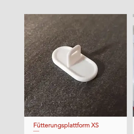
Fütterungsplattform XS
Schnellansicht