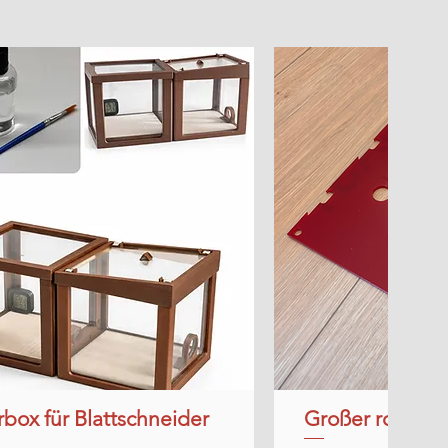
rbox für Blattschneider
Schnellansicht
Großer roter Ac
Schnell