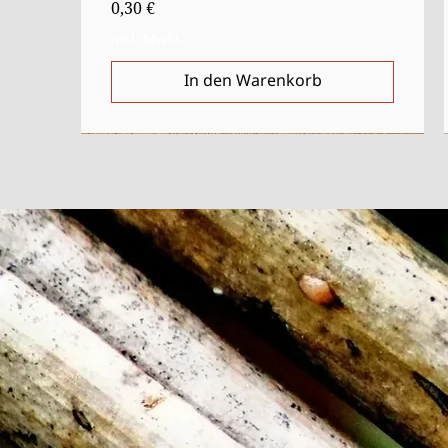
Preis
0,30 €
inkl. MwSt.
In den Warenkorb
Anlasser
Ausverkauft