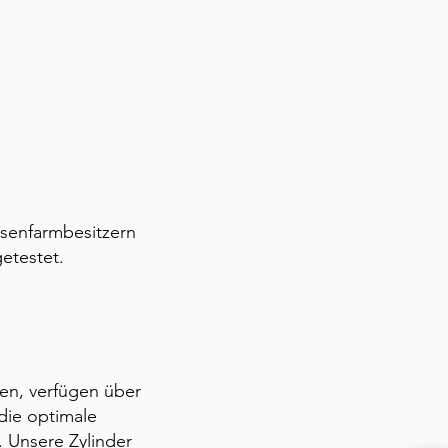
senfarmbesitzern
etestet.
sen, verfügen über
die optimale
. Unsere Zylinder