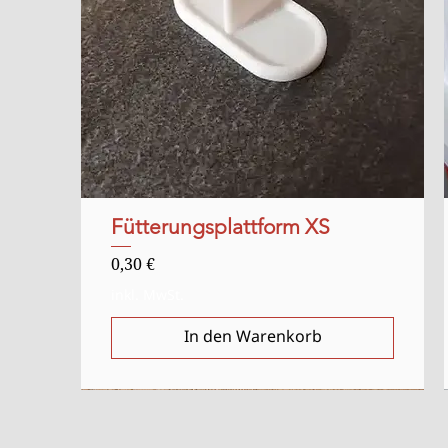
Fütterungsplattform XS
Schnellansicht
Preis
0,30 €
inkl. MwSt.
In den Warenkorb
Anlasser
Ausverkauft