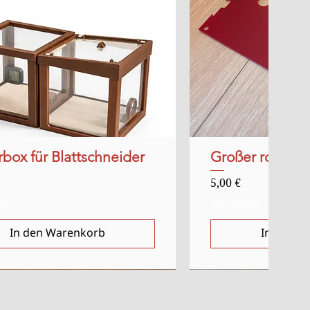
rbox für Blattschneider
Schnellansicht
Großer roter Ac
Schnell
Preis
5,00 €
St.
inkl. MwSt.
In den Warenkorb
In den W