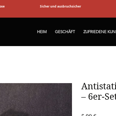
ose
Sicher und ausbruchsicher
HEIM
GESCHÄFT
ZUFRIEDENE KU
Antistat
– 6er-Se