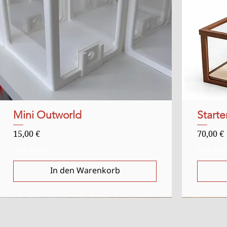
Mini Outworld
Schnellansicht
Starte
Preis
Preis
15,00 €
70,00 €
inkl. MwSt.
inkl. Mw
In den Warenkorb
Ausverkauft