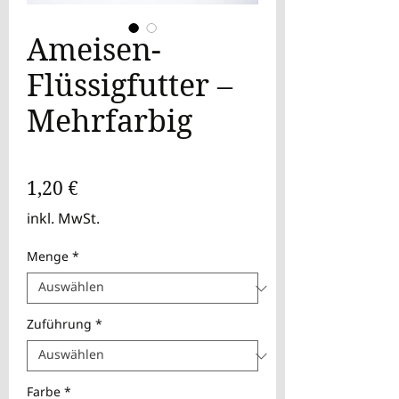
Ameisen-
Flüssigfutter –
Mehrfarbig
Preis
1,20 €
inkl. MwSt.
Menge
*
Zuführung
*
Farbe
*