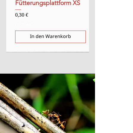
Fütterungsplattform XS
Preis
0,30 €
inkl. MwSt.
In den Warenkorb
Verkauf
Anlasser
Anlasser
Ausverkauft
Ausverkauft