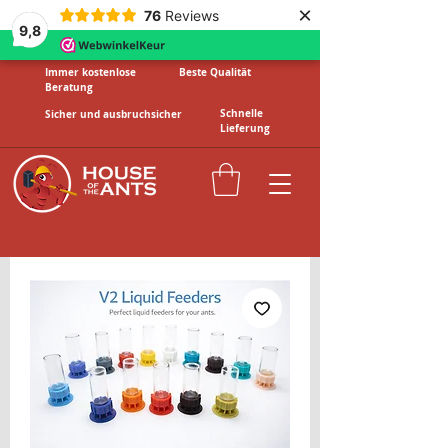
×
76
Reviews
9,8
Immer kostenlose
Beste Qualität
Beratung
Schnelle
Sicher und ausbruchsicher
Lieferung