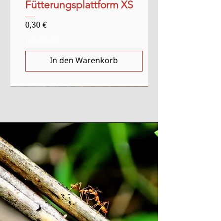
Fütterungsplattform XS
Preis
0,30 €
inkl. MwSt.
In den Warenkorb
Verkauf
Anlasser
Anlasser
Ausverkauft
Ausverkauft