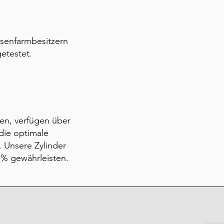
senfarmbesitzern
etestet.
sen, verfügen über
die optimale
. Unsere Zylinder
9 % gewährleisten.