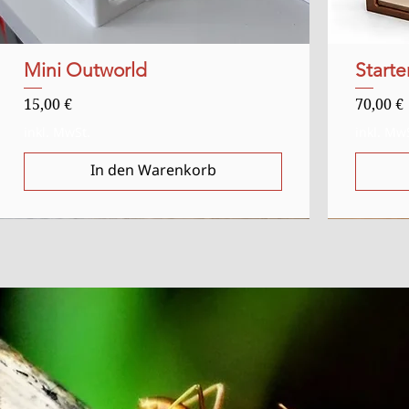
Mini Outworld
Schnellansicht
Starte
Preis
Preis
15,00 €
70,00 €
inkl. MwSt.
inkl. Mw
In den Warenkorb
Ausverkauft