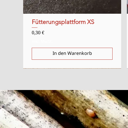
Fütterungsplattform XS
Schnellansicht
Preis
0,30 €
inkl. MwSt.
In den Warenkorb
Anlasser
Ausverkauft