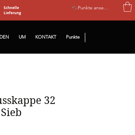
Punkte ansehen
Schnelle
Lieferung
|
NDEN
UM
KONTAKT
Punkte
usskappe 32
Sieb