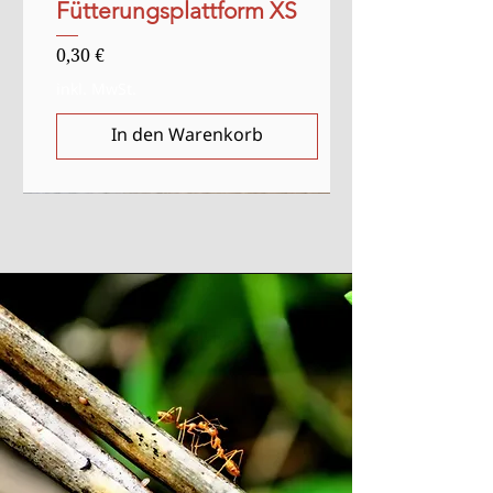
Fütterungsplattform XS
Preis
0,30 €
inkl. MwSt.
In den Warenkorb
Verkauf
Anlasser
Anlasser
Ausverkauft
Ausverkauft